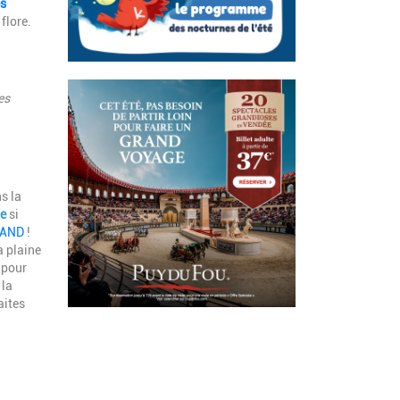
s
 flore.
es
s la
te
si
AND
!
a plaine
 pour
 la
aites