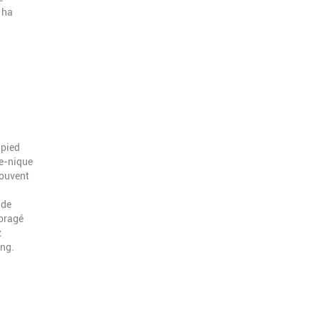
 ha
pied
ue-nique
rouvent
 de
mbragé
z
ing.