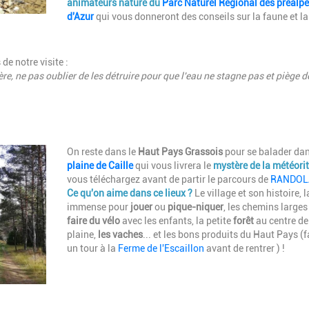
animateurs nature du
Parc Naturel Régional des préalpe
d'Azur
qui vous donneront des conseils sur la faune et la
de notre visite :
ère, ne pas oublier de les détruire pour que l'eau ne stagne pas et piège d
Description
On reste dans le
Haut Pays Grassois
pour se balader dan
plaine de Caille
qui vous livrera le
mystère de la météori
vous téléchargez avant de partir le parcours de
RANDOL
Ce qu'on aime dans ce lieux ?
Le village et son histoire, l
immense pour
jouer
ou
pique-niquer
, les chemins larges
faire du vélo
avec les enfants, la petite
forêt
au centre de
plaine,
les vaches
... et les bons produits du Haut Pays (f
un tour à la
Ferme de l'Escaillon
avant de rentrer ) !