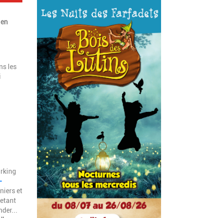
 en
ns les
i
arking
-
niers et
jetant
der...