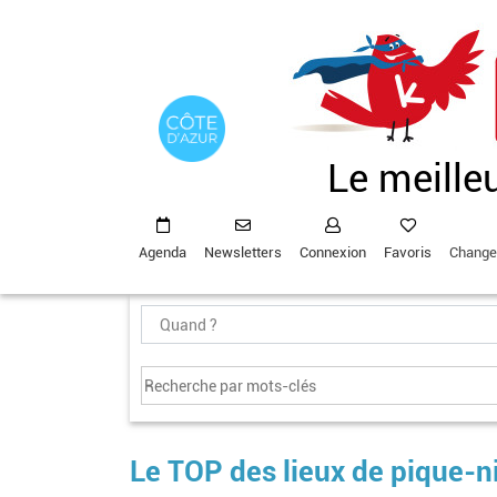
Aller
au
contenu
principal
Le meille
Agenda
Newsletters
Connexion
Favoris
Change
Le TOP des lieux de pique-n