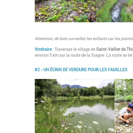
Description
Attention, de bien surveiller les enfants car les poin
Itinéraire
: Traversez le village de
Saint-Vallier de Thi
environ 5 km sur la route de la Siagne. La route se ter
#2 - UN ÉCRIN DE VERDURE POUR LES FAMILLES
Image