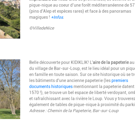
pique-nique au coeur d’une forêt méditerranéenne de 57
(pins d’Alep et espèces rares) et face à des panoramas
magiques !
+Infos
.
©VilledeNice
Description
Belle découverte pour KIDIKLIK! L'
aire de la papeterie
au 
du village de Bar-sur-Loup, est le lieu idéal pour un piq
en famille en toute saison. Sur ce site historique où se t
les bâtiments d'une ancienne papeterie (les
premiers
documents historiques
mentionnant la papeterie datent
1570 !), se trouve un bel espace de liberté verdoyant, o
et rafraîchissant avec la rivière le Loup. Vous y trouvere
également de tables de pique-nique à proximité du park
Adresse : Chemin de la Papeterie, Bar-sur-Loup