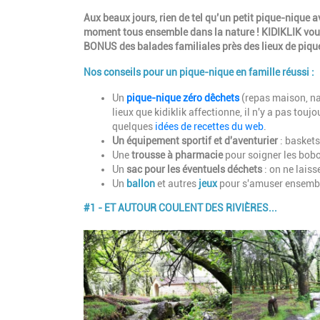
Introduction
Aux beaux jours, rien de tel qu’un petit pique-nique a
moment tous ensemble dans la nature ! KIDIKLIK vous p
BONUS des balades familiales près des lieux de piqu
Nos conseils pour un pique-nique en famille réussi :
Un
pique-nique zéro dêchets
(repas maison, nap
lieux que kidiklik affectionne, il n'y a pas tou
quelques
idées de recettes du web
.
Un équipement sportif et d'aventurier
: baskets
Une
trousse à pharmacie
pour soigner les bob
Un
sac pour les éventuels déchets
: on ne laisse
Un
ballon
et autres
jeux
pour s'amuser ensembl
#1 - ET AUTOUR COULENT DES RIVIÈRES...
Paragraphes
Image