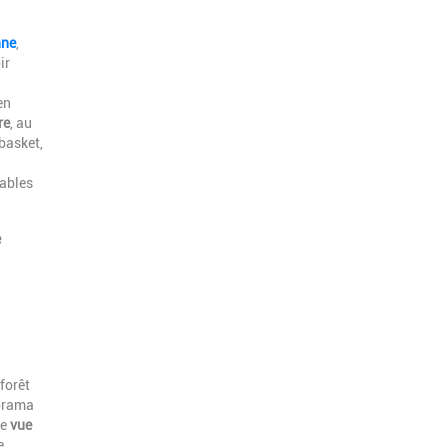
nne
,
ir
en
re
, au
 basket,
tables
e
forêt
norama
ne
vue
e