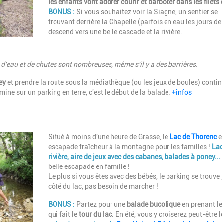
les enfants vont adorer courir et barboter dans les filets
BONUS :
Si vous souhaitez voir la Siagne, un sentier se
trouvant derrière la Chapelle (parfois en eau les jours de
descend vers une belle cascade et la rivière.
ts d'eau et de chutes sont nombreuses, même s'il y a des barrières.
ey
et prendre la route sous la médiathèque (ou les jeux de boules) conti
mine sur un parking en terre, c'est le début de la balade.
+infos
Description
Situé à moins d'une heure de Grasse, le
Lac de Thorenc
e
escapade fraîcheur à la montagne pour les familles !
Lac
rivière, aire de jeux avec des cabanes, balades à poney...
belle escapade en famille !
Le plus si vous êtes avec des bébés, le parking se trouve 
côté du lac, pas besoin de marcher !
BONUS :
Partez pour une
balade bucolique
en prenant le
qui fait le
tour du lac
. En été, vous y croiserez peut-être l