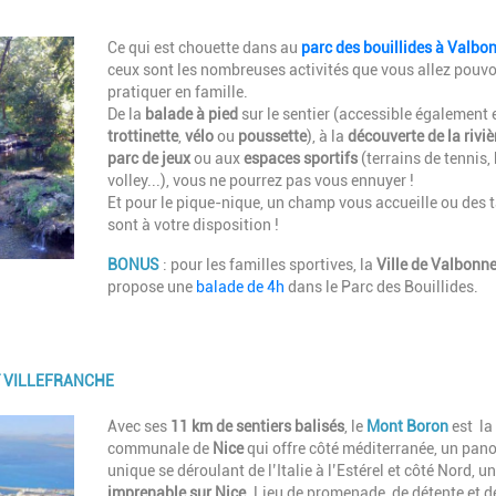
Description
Ce qui est chouette dans au
parc des bouillides à Valbo
ceux sont les nombreuses activités que vous allez pouvo
pratiquer en famille.
De la
balade à pied
sur le sentier (accessible également 
trottinette
,
vélo
ou
poussette
), à la
découverte de la riviè
parc de jeux
ou aux
espaces sportifs
(terrains de tennis,
volley...), vous ne pourrez pas vous ennuyer !
Et pour le pique-nique, un champ vous accueille ou des 
sont à votre disposition !
BONUS
: pour les familles sportives, la
Ville de Valbonn
propose une
balade de 4h
dans le Parc des Bouillides.
T VILLEFRANCHE
Description
Avec ses
11 km de sentiers balisés
, le
Mont Boron
est la 
communale de
Nice
qui offre côté méditerranée, un pa
unique se déroulant de l’Italie à l’Estérel et côté Nord, u
imprenable sur Nice
. Lieu de promenade, de détente et d