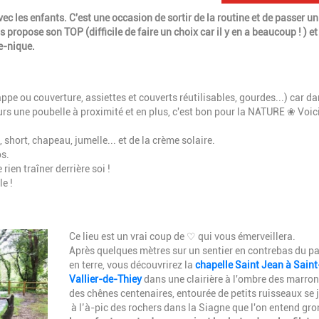
vec les enfants. C'est une occasion de sortir de la routine et de passer un
ropose son TOP (difficile de faire un choix car il y en a beaucoup ! ) et
e-nique.
pe ou couverture, assiettes et couverts réutilisables, gourdes...) car da
jours une poubelle à proximité et en plus, c'est bon pour la NATURE ❀ Voic
, short, chapeau, jumelle... et de la crème solaire.
os.
 rien traîner derrière soi !
e !
Description
Ce lieu est un vrai coup de ♡ qui vous émerveillera.
Après quelques mètres sur un sentier en contrebas du p
en terre, vous découvrirez la
chapelle Saint Jean à Saint
Vallier-de-Thiey
dans une clairière à l'ombre des marron
des chênes centenaires, entourée de petits ruisseaux se 
à l’à-pic des rochers dans la Siagne que l'on entend gron