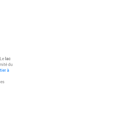
 Le
lac
imité du
tier à
des