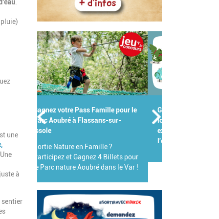
 d'eau
.
 pluie)
nuez
Groupes scolaires, centres de
loisirs, crèches : Kidiklik met son
expertise au service des pros de
st une
l'enfance !
,
Une
juste à
 sentier
es