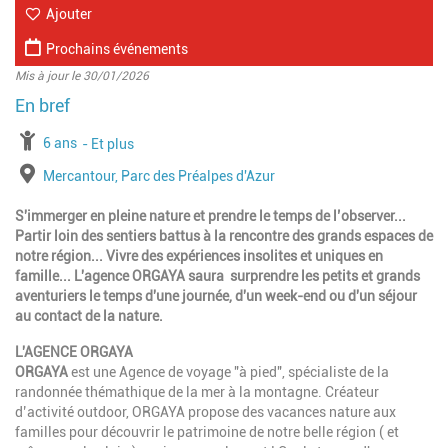
Ajouter
Prochains événements
Mis à jour le 30/01/2026
à partir de
6 ans
jusqu'à l'âge de
Et plus
Lieu
Mercantour, Parc des Préalpes d'Azur
S'immerger en pleine nature et prendre le temps de l’observer...
Partir loin des sentiers battus à la rencontre des grands espaces de
notre région... Vivre des expériences insolites et uniques en
famille... L'agence ORGAYA saura surprendre les petits et grands
aventuriers le temps d'une journée, d'un week-end ou d'un séjour
au contact de la nature.
L'AGENCE ORGAYA
ORGAYA
est une Agence de voyage "à pied", spécialiste de la
randonnée thémathique de la mer à la montagne. Créateur
d’activité outdoor, ORGAYA propose des vacances nature aux
familles pour découvrir le patrimoine de notre belle région ( et