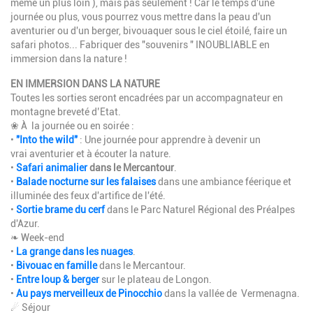
même un plus loin ), mais pas seulement ! Car le temps d'une
journée ou plus, vous pourrez vous mettre dans la peau d'un
aventurier ou d'un berger, bivouaquer sous le ciel étoilé, faire un
safari photos... Fabriquer des "souvenirs " INOUBLIABLE en
immersion dans la nature !
EN IMMERSION DANS LA NATURE
Toutes les sorties seront encadrées par un accompagnateur en
montagne breveté d’Etat.
❀ À la journée ou en soirée :
•
"Into the wild"
: Une journée pour apprendre à devenir un
vrai aventurier et à écouter la nature.
•
Safari animalier
dans le Mercantour
.
•
Balade nocturne sur les falaises
dans une ambiance féerique et
illuminée des feux d'artifice de l'été.
•
Sortie brame du cerf
dans le Parc Naturel Régional des Préalpes
d'Azur.
❧ Week-end
•
La grange dans les nuages
.
•
Bivouac en famille
dans le Mercantour.
•
Entre loup & berger
sur le plateau de Longon.
•
Au pays merveilleux de Pinocchio
dans la vallée de Vermenagna.
☄ Séjour