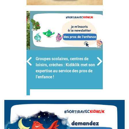
Groupes scolaires, centres de
loisirs, crèches : Kidiklik met son
expertise au service des pros de
l'enfance !