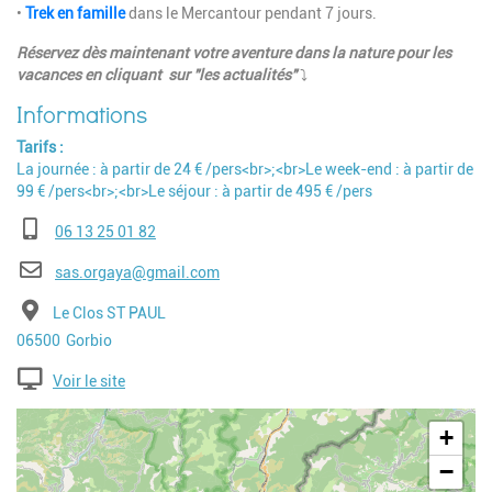
•
Trek en famille
dans le Mercantour pendant 7 jours.
Réservez dès maintenant votre aventure dans la nature pour les
vacances en cliquant sur "les actualités"
⤵
Tarifs
La journée : à partir de 24 € /pers<br>;<br>Le week-end : à partir de
99 € /pers<br>;<br>Le séjour : à partir de 495 € /pers
Téléphone
06 13 25 01 82
E-mail
sas.orgaya@gmail.com
Adresse
Le Clos ST PAUL
Code postal
Ville
06500
Gorbio
Voir le site
Geolocalisation
+
−